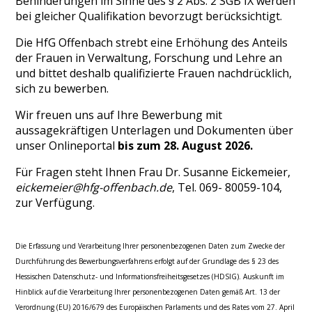
Behinderungen im Sinne des § 2 Abs. 2 SGB IX werden
bei gleicher Qualifikation bevorzugt berücksichtigt.
Die HfG Offenbach strebt eine Erhöhung des Anteils
der Frauen in Verwaltung, Forschung und Lehre an
und bittet deshalb qualifizierte Frauen nachdrücklich,
sich zu bewerben.
Wir freuen uns auf Ihre Bewerbung mit
aussagekräftigen Unterlagen und Dokumenten über
unser Onlineportal
bis zum 28. August 2026.
Für Fragen steht Ihnen Frau Dr. Susanne Eickemeier,
eickemeier@hfg-offenbach.de
, Tel. 069- 80059-104,
zur Verfügung.
Die Erfassung und Verarbeitung Ihrer personenbezogenen Daten zum Zwecke der
Durchführung des Bewerbungsverfahrens erfolgt auf der Grundlage des § 23 des
Hessischen Datenschutz- und Informationsfreiheitsgesetzes (HDSIG). Auskunft im
Hinblick auf die Verarbeitung Ihrer personenbezogenen Daten gemäß Art. 13 der
Verordnung (EU) 2016/679 des Europäischen Parlaments und des Rates vom 27. April